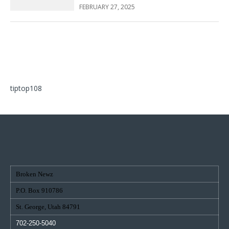
FEBRUARY 27, 2025
tiptop108
Broken Newz
P.O. Box 910786
St. George, Utah 84791
702-250-5040