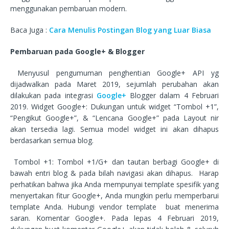
menggunakan pembaruan modern.
Baca Juga :
Cara Menulis Postingan Blog yang Luar Biasa
Pembaruan pada Google+ & Blogger
Menyusul pengumuman penghentian Google+ API yg
dijadwalkan pada Maret 2019, sejumlah perubahan akan
dilakukan pada integrasi
Google+
Blogger dalam 4 Februari
2019. Widget Google+: Dukungan untuk widget “Tombol +1”,
“Pengikut Google+”, & “Lencana Google+” pada Layout nir
akan tersedia lagi. Semua model widget ini akan dihapus
berdasarkan semua blog.
Tombol +1: Tombol +1/G+ dan tautan berbagi Google+ di
bawah entri blog & pada bilah navigasi akan dihapus. Harap
perhatikan bahwa jika Anda mempunyai template spesifik yang
menyertakan fitur Google+, Anda mungkin perlu memperbarui
template Anda. Hubungi vendor template buat menerima
saran. Komentar Google+. Pada lepas 4 Februari 2019,