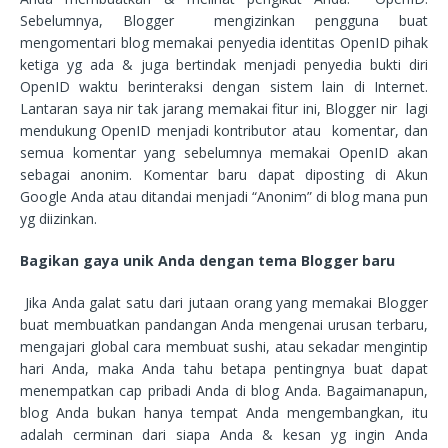
Sebelumnya, Blogger mengizinkan pengguna buat
mengomentari blog memakai penyedia identitas OpenID pihak
ketiga yg ada & juga bertindak menjadi penyedia bukti diri
OpenID waktu berinteraksi dengan sistem lain di Internet.
Lantaran saya nir tak jarang memakai fitur ini, Blogger nir lagi
mendukung OpenID menjadi kontributor atau komentar, dan
semua komentar yang sebelumnya memakai OpenID akan
sebagai anonim. Komentar baru dapat diposting di Akun
Google Anda atau ditandai menjadi “Anonim” di blog mana pun
yg diizinkan.
Bagikan gaya unik Anda dengan tema Blogger baru
Jika Anda galat satu dari jutaan orang yang memakai Blogger
buat membuatkan pandangan Anda mengenai urusan terbaru,
mengajari global cara membuat sushi, atau sekadar mengintip
hari Anda, maka Anda tahu betapa pentingnya buat dapat
menempatkan cap pribadi Anda di blog Anda. Bagaimanapun,
blog Anda bukan hanya tempat Anda mengembangkan, itu
adalah cerminan dari siapa Anda & kesan yg ingin Anda