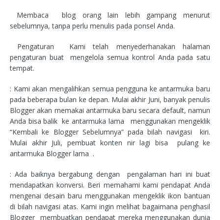
Membaca blog orang lain lebih gampang menurut
sebelumnya, tanpa perlu menulis pada ponsel Anda.
Pengaturan Kami telah menyederhanakan halaman
pengaturan buat mengelola semua kontrol Anda pada satu
tempat.
: Kami akan mengalihkan semua pengguna ke antarmuka baru
pada beberapa bulan ke depan. Mulai akhir Juni, banyak penulis
Blogger akan memakai antarmuka baru secara default, namun
Anda bisa balik ke antarmuka lama menggunakan mengeklik
“Kembali ke Blogger Sebelumnya” pada bilah navigasi kiri.
Mulai akhir Juli, pembuat konten nir lagi bisa pulang ke
antarmuka Blogger lama .
: Ada baiknya bergabung dengan pengalaman hari ini buat
mendapatkan konversi. Beri memahami kami pendapat Anda
mengenai desain baru menggunakan mengeklik ikon bantuan
di bilah navigasi atas. Kami ingin melihat bagaimana penghasil
Blogger membuatkan pendapat mereka menggunakan dunia