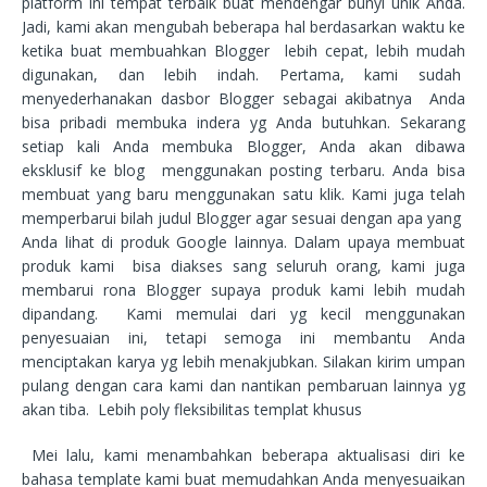
platform ini tempat terbaik buat mendengar bunyi unik Anda.
Jadi, kami akan mengubah beberapa hal berdasarkan waktu ke
ketika buat membuahkan Blogger lebih cepat, lebih mudah
digunakan, dan lebih indah. Pertama, kami sudah
menyederhanakan dasbor Blogger sebagai akibatnya Anda
bisa pribadi membuka indera yg Anda butuhkan. Sekarang
setiap kali Anda membuka Blogger, Anda akan dibawa
eksklusif ke blog menggunakan posting terbaru. Anda bisa
membuat yang baru menggunakan satu klik. Kami juga telah
memperbarui bilah judul Blogger agar sesuai dengan apa yang
Anda lihat di produk Google lainnya. Dalam upaya membuat
produk kami bisa diakses sang seluruh orang, kami juga
membarui rona Blogger supaya produk kami lebih mudah
dipandang. Kami memulai dari yg kecil menggunakan
penyesuaian ini, tetapi semoga ini membantu Anda
menciptakan karya yg lebih menakjubkan. Silakan kirim umpan
pulang dengan cara kami dan nantikan pembaruan lainnya yg
akan tiba. Lebih poly fleksibilitas templat khusus
Mei lalu, kami menambahkan beberapa aktualisasi diri ke
bahasa template kami buat memudahkan Anda menyesuaikan