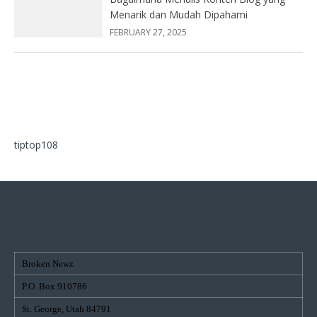
Menarik dan Mudah Dipahami
FEBRUARY 27, 2025
tiptop108
Broken Newz
P.O. Box 910786
St. George, Utah 84791