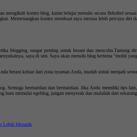
gan mengikuti kontes blog, kamu belajar menulis secara fleksibel sesu
ngkat. Memenangkan kontes membuat saya merasa lebih percaya diri d
ketika blogging, sangat penting untuk berani dan mencoba.Tantang di
yukainya, saya di sini. Saya akan menulis blog bertema “mobil yang ha
ka Anda berani keluar dari zona nyaman Anda, mudah untuk menjadi seor
log. Semoga bermanfaat dan bermanfaat. Jika Anda memiliki tips lain
ng baru memulai ngeblog, jangan menyerah dan mulailah dari sekarang.
r Lebih Menarik