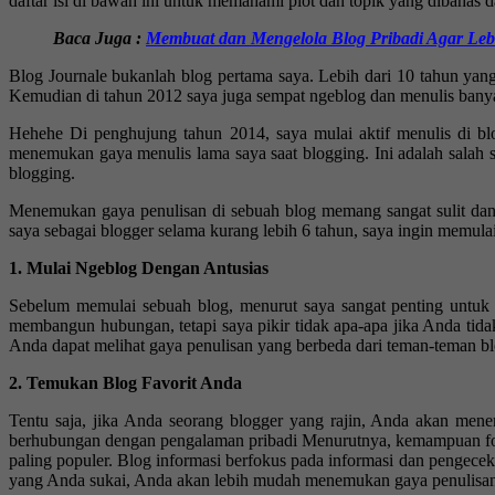
daftar isi di bawah ini untuk memahami plot dan topik yang dibahas da
Baca Juga :
Membuat dan Mengelola Blog Pribadi Agar Leb
Blog Journale bukanlah blog pertama saya. Lebih dari 10 tahun yang 
Kemudian di tahun 2012 saya juga sempat ngeblog dan menulis banyak 
Hehehe Di penghujung tahun 2014, saya mulai aktif menulis di bl
menemukan gaya menulis lama saya saat blogging. Ini adalah salah s
blogging.
Menemukan gaya penulisan di sebuah blog memang sangat sulit da
saya sebagai blogger selama kurang lebih 6 tahun, saya ingin memulai
1. Mulai Ngeblog Dengan Antusias
Sebelum memulai sebuah blog, menurut saya sangat penting untuk
membangun hubungan, tetapi saya pikir tidak apa-apa jika Anda tid
Anda dapat melihat gaya penulisan yang berbeda dari teman-teman bl
2. Temukan Blog Favorit Anda
Tentu saja, jika Anda seorang blogger yang rajin, Anda akan mene
berhubungan dengan pengalaman pribadi Menurutnya, kemampuan fotog
paling populer. Blog informasi berfokus pada informasi dan pengecek
yang Anda sukai, Anda akan lebih mudah menemukan gaya penulisan 