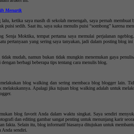
lam artikel ini.
ih Menarik
lalu, ketika saya masih di sekolah menengah, saya pernah membuat blog
puisi sedih. Saat itu, saya suka menulis puisi “sombong” karena menu
og Senja Moktika, tempat pertama saya memulai perjalanan ngeblog
atu pertanyaan yang sering saya tanyakan, jadi dalam posting blog i
n tidak mudah, namun bukan tidak mungkin menemukan gaya penulis
 dengan berbagi beberapa tips tentang cara menulis blog.
 melakukan blog walking dan sering membaca blog blogger lain. Tid
ak melakukannya. Apalagi jika tujuan blog walking adalah untuk melak
ogger.
mukan blog favorit Anda dalam waktu singkat. Saya sendiri menyukai 
rafi dan editing gambar sangat penting untuk menunjang karir seorang
an fakta. Selain itu, blog informatif biasanya ditujukan untuk membant
Anda sendiri. ️