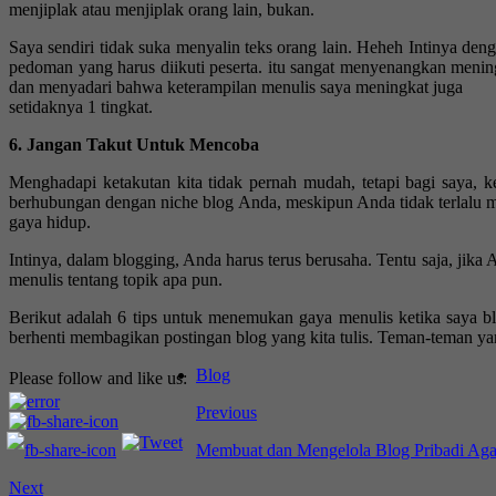
menjiplak atau menjiplak orang lain, bukan.
Saya sendiri tidak suka menyalin teks orang lain. Heheh Intinya den
pedoman yang harus diikuti peserta. itu sangat menyenangkan meni
dan menyadari bahwa keterampilan menulis saya meningkat juga
setidaknya 1 tingkat. ️
6. Jangan Takut Untuk Mencoba
Menghadapi ketakutan kita tidak pernah mudah, tetapi bagi saya, 
berhubungan dengan niche blog Anda, meskipun Anda tidak terlalu men
gaya hidup.
Intinya, dalam blogging, Anda harus terus berusaha. Tentu saja, ji
menulis tentang topik apa pun. ️
Berikut adalah 6 tips untuk menemukan gaya menulis ketika saya b
berhenti membagikan postingan blog yang kita tulis. Teman-teman ya
Blog
Please follow and like us:
Previous
Membuat dan Mengelola Blog Pribadi Aga
Next