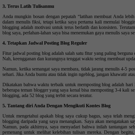
3. Terus Latih Tulisanmu
Anda mungkin bosan dengan pepatah “latihan membuat Anda lebih bai
dalam menulis fiksi, tetapi ketika saya pertama kali memulai blog
blogging adalah motivasi untuk terus berlatih dan konsisten. Terut
blog saya, perlahan-lahan saya bisa menemukan gaya menulis saya sen
4. Tetapkan Jadwal Posting Blog Reguler
Fitur jadwal posting blog adalah salah satu fitur yang paling berguna
Nah, keengganan dan kurangnya tenggat waktu sering membuat updat
Namun, ketika semangat saya membara, tidak jarang menulis 4-5 pos
sehari. Jika Anda buntu atau tidak ingin ngeblog, jangan khawatir ata
Dikatakan bahwa waktu terbaik untuk memposting blog adalah hari Ra
beberapa teman blogger yang saya kenal bisa memposting 3-4 kali 
blogging, ada 52 blog yang terbit secara teratur. ️
5. Tantang diri Anda Dengan Mengikuti Kontes Blog
Untuk mengetahui apakah blog saya cukup bagus, saya telah mengik
blogging daripada yang saya menangkan. Saya akan mengatakan say
Namun, pada akhirnya, saya menyadari bahwa inilah tantangan seb
pemenang untuk melihat kelebihan tulisan mereka. Dengan begitu