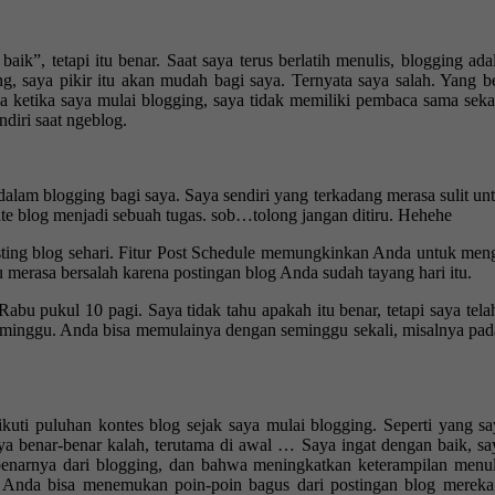
k”, tetapi itu benar. Saat saya terus berlatih menulis, blogging ad
ging, saya pikir itu akan mudah bagi saya. Ternyata saya salah. Yan
ama ketika saya mulai blogging, saya tidak memiliki pembaca sama sek
diri saat ngeblog.
 dalam blogging bagi saya. Saya sendiri yang terkadang merasa sulit un
e blog menjadi sebuah tugas. sob…tolong jangan ditiru. Hehehe
ting blog sehari. Fitur Post Schedule memungkinkan Anda untuk meng
u merasa bersalah karena postingan blog Anda sudah tayang hari itu. ️
bu pukul 10 pagi. Saya tidak tahu apakah itu benar, tetapi saya tela
seminggu. Anda bisa memulainya dengan seminggu sekali, misalnya pad
uti puluhan kontes blog sejak saya mulai blogging. Seperti yang sa
a benar-benar kalah, terutama di awal … Saya ingat dengan baik, sa
enarnya dari blogging, dan bahwa meningkatkan keterampilan menulis
, Anda bisa menemukan poin-poin bagus dari postingan blog mereka