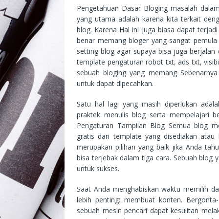
Pengetahuan Dasar Bloging masalah dalam
yang utama adalah karena kita terkait de
blog. Karena Hal ini juga biasa dapat ter
benar memang bloger yang sangat pemula 
setting blog agar supaya bisa juga berjalan
template pengaturan robot txt, ads txt, vi
sebuah bloging yang memang Sebenarnya 
untuk dapat dipecahkan.
Satu hal lagi yang masih diperlukan ad
praktek menulis blog serta mempelajari b
Pengaturan Tampilan Blog Semua blog me
gratis dari template yang disediakan ata
merupakan pilihan yang baik jika Anda ta
bisa terjebak dalam tiga cara. Sebuah blog 
untuk sukses.
Saat Anda menghabiskan waktu memilih da
lebih penting: membuat konten. Bergont
sebuah mesin pencari dapat kesulitan melak