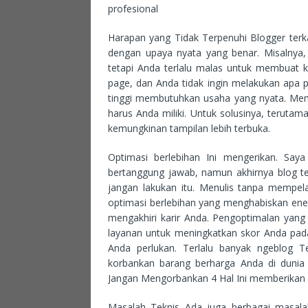
profesional
Harapan yang Tidak Terpenuhi Blogger terka
dengan upaya nyata yang benar. Misalnya,
tetapi Anda terlalu malas untuk membuat 
page, dan Anda tidak ingin melakukan apa p
tinggi membutuhkan usaha yang nyata. Mem
harus Anda miliki. Untuk solusinya, terutam
kemungkinan tampilan lebih terbuka.
Optimasi berlebihan Ini mengerikan. Saya
bertanggung jawab, namun akhirnya blog t
jangan lakukan itu. Menulis tanpa mempelaj
optimasi berlebihan yang menghabiskan ener
mengakhiri karir Anda. Pengoptimalan yan
layanan untuk meningkatkan skor Anda pada
Anda perlukan. Terlalu banyak ngeblog T
korbankan barang berharga Anda di dunia n
Jangan Mengorbankan 4 Hal Ini memberikan 
Masalah Teknis Ada juga berbagai masalah 