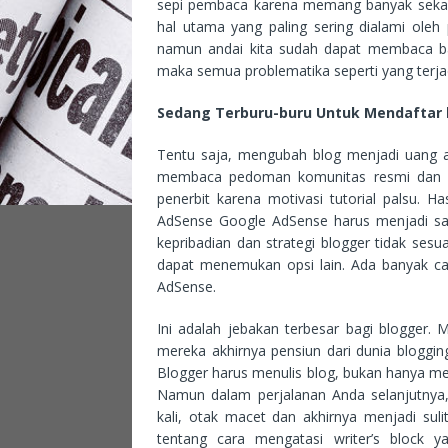
sepi pembaca karena memang banyak sekali a
hal utama yang paling sering dialami oleh
namun andai kita sudah dapat membaca ban
maka semua problematika seperti yang terjadi
Sedang Terburu-buru Untuk Mendaftar 
Tentu saja, mengubah blog menjadi uang 
membaca pedoman komunitas resmi dan pe
penerbit karena motivasi tutorial palsu. H
AdSense Google AdSense harus menjadi sal
kepribadian dan strategi blogger tidak ses
dapat menemukan opsi lain. Ada banyak ca
AdSense.
Ini adalah jebakan terbesar bagi blogger. 
mereka akhirnya pensiun dari dunia bloggin
Blogger harus menulis blog, bukan hanya memb
Namun dalam perjalanan Anda selanjutnya, 
kali, otak macet dan akhirnya menjadi sulit
tentang cara mengatasi writer’s block y