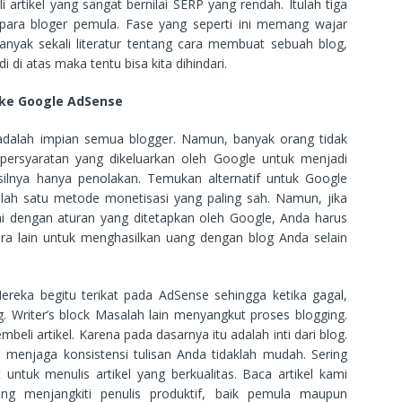
rtikel yang sangat bernilai SERP yang rendah. Itulah tiga
 para bloger pemula. Fase yang seperti ini memang wajar
yak sekali literatur tentang cara membuat sebuah blog,
 di atas maka tentu bisa kita dihindari.
ke Google AdSense
adalah impian semua blogger. Namun, banyak orang tidak
rsyaratan yang dikeluarkan oleh Google untuk menjadi
asilnya hanya penolakan. Temukan alternatif untuk Google
ah satu metode monetisasi yang paling sah. Namun, jika
uai dengan aturan yang ditetapkan oleh Google, Anda harus
ra lain untuk menghasilkan uang dengan blog Anda selain
Mereka begitu terikat pada AdSense sehingga ketika gagal,
g. Writer’s block Masalah lain menyangkut proses blogging.
eli artikel. Karena pada dasarnya itu adalah inti dari blog.
menjaga konsistensi tulisan Anda tidaklah mudah. Sering
 untuk menulis artikel yang berkualitas. Baca artikel kami
ang menjangkiti penulis produktif, baik pemula maupun