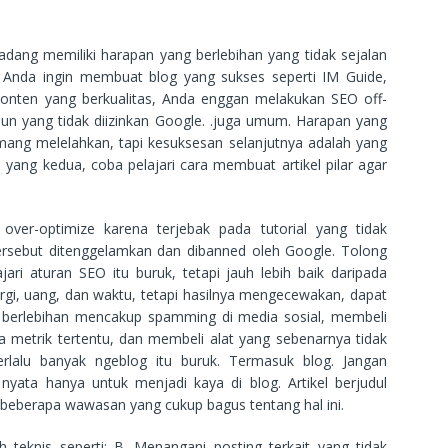
dang memiliki harapan yang berlebihan yang tidak sejalan
 Anda ingin membuat blog yang sukses seperti IM Guide,
konten yang berkualitas, Anda enggan melakukan SEO off-
un yang tidak diizinkan Google. .juga umum. Harapan yang
ang melelahkan, tapi kesuksesan selanjutnya adalah yang
a yang kedua, coba pelajari cara membuat artikel pilar agar
 over-optimize karena terjebak pada tutorial yang tidak
ersebut ditenggelamkan dan dibanned oleh Google. Tolong
ari aturan SEO itu buruk, tetapi jauh lebih baik daripada
gi, uang, dan waktu, tetapi hasilnya mengecewakan, dapat
g berlebihan mencakup spamming di media sosial, membeli
 metrik tertentu, dan membeli alat yang sebenarnya tidak
erlalu banyak ngeblog itu buruk. Termasuk blog. Jangan
yata hanya untuk menjadi kaya di blog. Artikel berjudul
beberapa wawasan yang cukup bagus tentang hal ini.
teknis seperti: B. Menangani posting terkait yang tidak