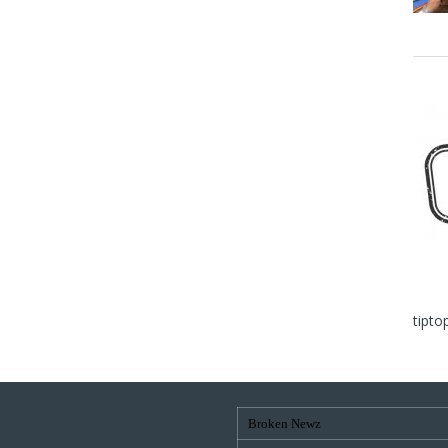
tipto
Broken Newz