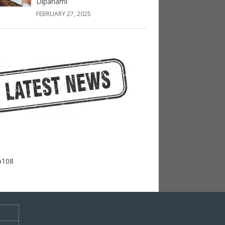
Dipahami
FEBRUARY 27, 2025
p108