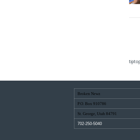
tipto
Broken Newz
P.O. Box 910786
St. George, Utah 84791
702-250-5040