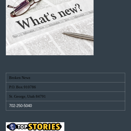
Broken Newz
P.O. Box 910786
St. George, Utah 84791
702-250-5040