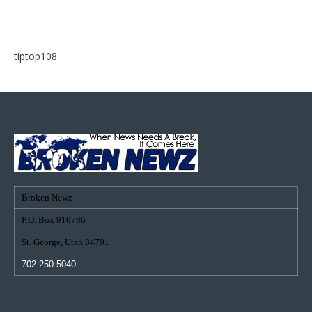
tiptop108
Broken Newz
P.O. Box 910786
St. George, Utah 84791
702-250-5040