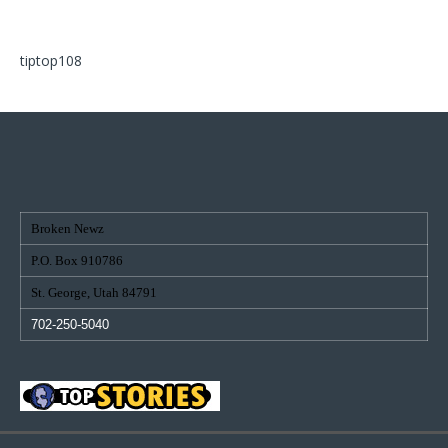
tiptop108
Broken Newz
P.O. Box 910786
St. George, Utah 84791
702-250-5040