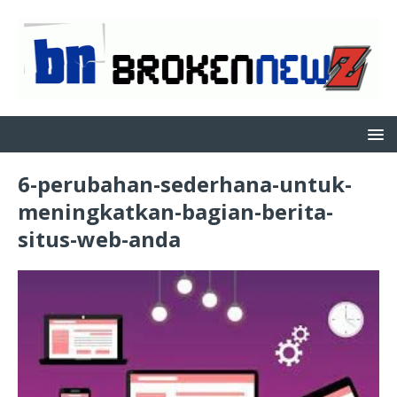
6-perubahan-sederhana-untuk-
meningkatkan-bagian-berita-
situs-web-anda