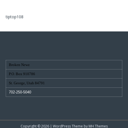
tiptop108
Broken Newz
P.O. Box 910786
St. George, Utah 84791
702-250-5040
Copyright © 2026 | WordPress Theme by
MH Themes