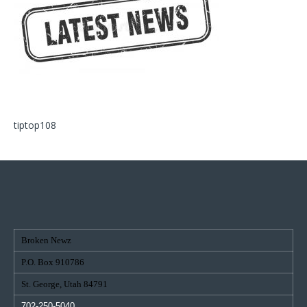
tiptop108
Broken Newz
P.O. Box 910786
St. George, Utah 84791
702-250-5040