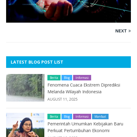
NEXT
LATEST BLOG POST LIST
Berita
Blog
Informasi
Fenomena Cuaca Ekstrem Diprediksi
Melanda Wilayah Indonesia
AUGUST 11, 2025
Berita
Blog
Informasi
Manfaat
Pemerintah Umumkan Kebijakan Baru
Perkuat Pertumbuhan Ekonomi