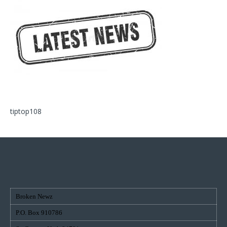
tiptop108
Broken Newz
P.O. Box 910786